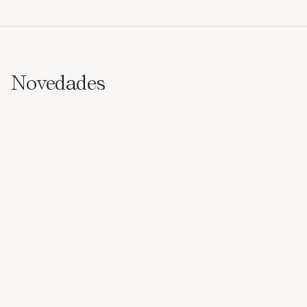
Novedades
Birkenstock
Birkenstock
Set para el cuidado de los
Bálsamo nutritivo para pies