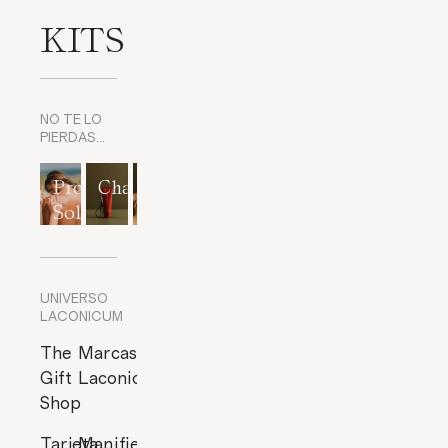
KITS
NO TE LO
PIERDAS…
Protección
Champús
Exfoliantes
Mascarillas
Perfumes
Solar
corporales
y
cítricos
Exfoliantes
de Rostro
UNIVERSO
LACONICUM
The
Marcas
Gift
Laconicum
Shop
Tarjeta
Manifiesto