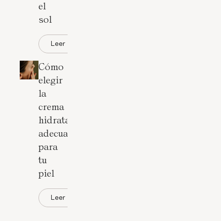
el
sol
Leer
Cómo
elegir
la
crema
hidratante
adecuada
para
tu
piel
Leer