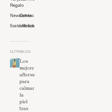
Regalo
Newsletter
Contacto
Sostenibilidad
Ultracosmética
ULTRABLOG
Los
mejores
aftersun
para
calmar
la
piel
tras