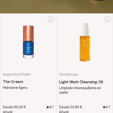
Augustinus Bader
Pai Skincare
The Cream
Light Work Cleansing Oil
Hidratante ligera
Limpiador desmaquillante en
aceite
Precio de oferta
Precio de oferta
Desde 93,00 €
4.7
Desde 24,95 €
4.7
Añadir
Añadir