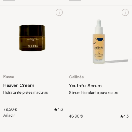
Rassa
Gallinée
Heaven Cream
Youthful Serum
Hidratante pieles maduras
Sérum hidratante para rostro
Precio de oferta
79,50 €
4.6
Añadir
Precio de oferta
48,90 €
4.5