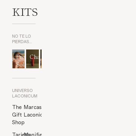
KITS
NO TE LO
PIERDAS…
Protección
Champús
Exfoliantes
Mascarillas
Perfumes
Solar
corporales
y
cítricos
Exfoliantes
de Rostro
UNIVERSO
LACONICUM
The
Marcas
Gift
Laconicum
Shop
Tarjeta
Manifiesto