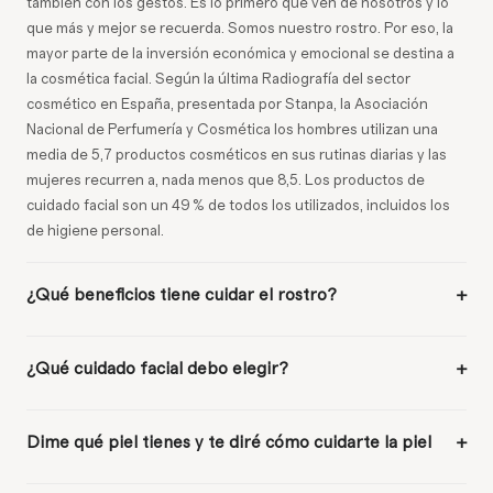
también con los gestos. Es lo primero que ven de nosotros y lo
que más y mejor se recuerda. Somos nuestro rostro. Por eso, la
mayor parte de la inversión económica y emocional se destina a
la cosmética facial. Según la última Radiografía del sector
cosmético en España, presentada por Stanpa, la Asociación
Nacional de Perfumería y Cosmética los hombres utilizan una
media de 5,7 productos cosméticos en sus rutinas diarias y las
mujeres recurren a, nada menos que 8,5. Los productos de
cuidado facial son un 49 % de todos los utilizados, incluidos los
de higiene personal.
¿Qué beneficios tiene cuidar el rostro?
+
Los principales son estéticos: la piel se verá limpia, sana,
protegida de los factores externos como el sol o la
¿Qué cuidado facial debo elegir?
+
contaminación. Y una piel limpia y sana es una piel bonita. La
La respuesta está en el tipo de piel. A la piel no tenemos que
cosmética facial es una categoría muy amplia que abarca
mirarla, tenemos que tocarla y , sobre todo, escucharla. Ella nos
limpiadores y desmaquillantes, sérums, hidratantes y productos
Dime qué piel tienes y te diré cómo cuidarte la piel
+
dirá qué debemos utilizar dependiendo de su estado apagada,
de tratamientos como mascarillas, exfoliantes, primers, mist. No
Piel seca: Para estas pieles, es clave nutrir y proteger con
alterada, deshidratada... Para elegir la rutina más adecuada,
es necesario realizar rituales complejos; una sencilla rutina de