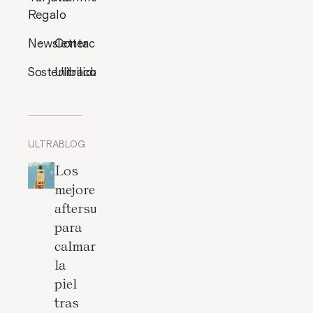
Regalo
Newsletter
Contacto
Sostenibilidad
Ultracosmética
ULTRABLOG
Los
mejores
aftersun
para
calmar
la
piel
tras