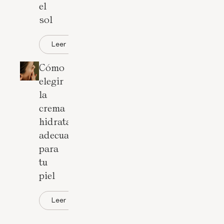
el
sol
Leer
Cómo
elegir
la
crema
hidratante
adecuada
para
tu
piel
Leer