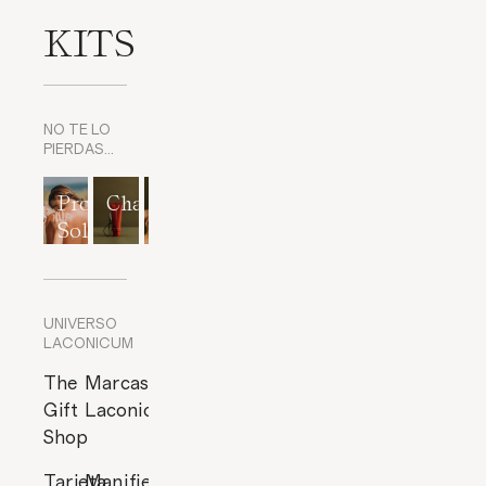
KITS
NO TE LO
PIERDAS…
Protección
Champús
Exfoliantes
Mascarillas
Perfumes
Solar
corporales
y
cítricos
Exfoliantes
de Rostro
UNIVERSO
LACONICUM
The
Marcas
Gift
Laconicum
Shop
Tarjeta
Manifiesto