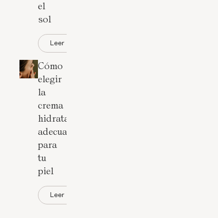
el
sol
Leer
Cómo
elegir
la
crema
hidratante
adecuada
para
tu
piel
Leer