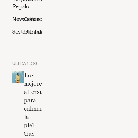
Regalo
Newsletter
Contacto
Sostenibilidad
Ultracosmética
ULTRABLOG
Los
mejores
aftersun
para
calmar
la
piel
tras