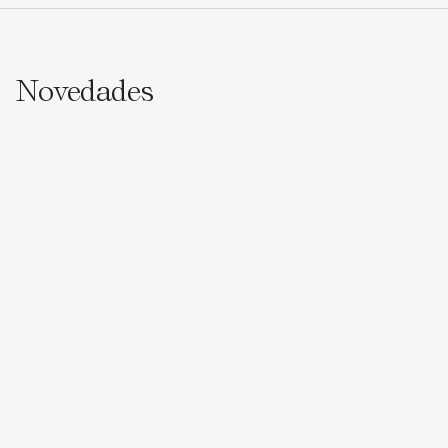
Novedades
Birkenstock
Birkenstock
Set para el cuidado de los
Bálsamo nutritivo para pies
pies en 3 pasos
Bálsamo para pies