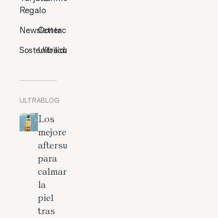
Regalo
Newsletter
Contacto
Sostenibilidad
Ultracosmética
ULTRABLOG
Los
mejores
aftersun
para
calmar
la
piel
tras