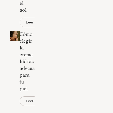
el
sol
Leer
Cómo
elegir
la
crema
hidratante
adecuada
para
tu
piel
Leer