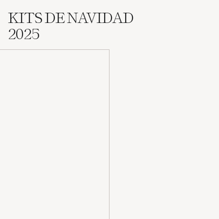
KITS DE NAVIDAD
2025
Hair by Sam McKnight
The Big Set
Gorro y rulos para volumen y
grandes peinados