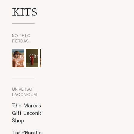
KITS
NO TE LO
PIERDAS…
Protección
Champús
Exfoliantes
Mascarillas
Perfumes
Solar
corporales
y
cítricos
Exfoliantes
de Rostro
UNIVERSO
LACONICUM
The
Marcas
Gift
Laconicum
Shop
Tarjeta
Manifiesto