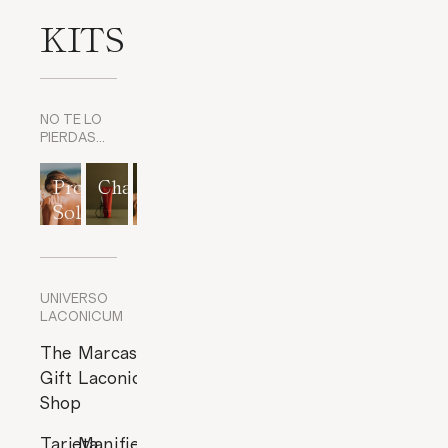
KITS
NO TE LO
PIERDAS…
Protección
Champús
Exfoliantes
Mascarillas
Perfumes
Solar
corporales
y
cítricos
Exfoliantes
de Rostro
UNIVERSO
LACONICUM
The
Marcas
Gift
Laconicum
Shop
Tarjeta
Manifiesto