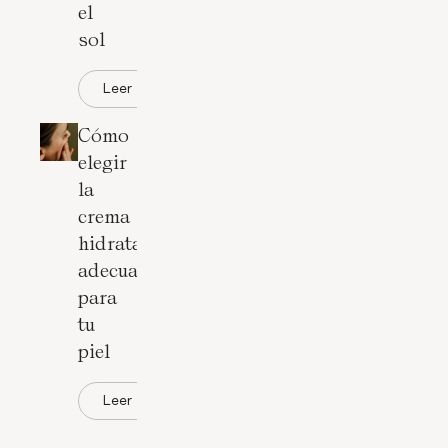
el
sol
Leer
Cómo
elegir
la
crema
hidratante
adecuada
para
tu
piel
Leer