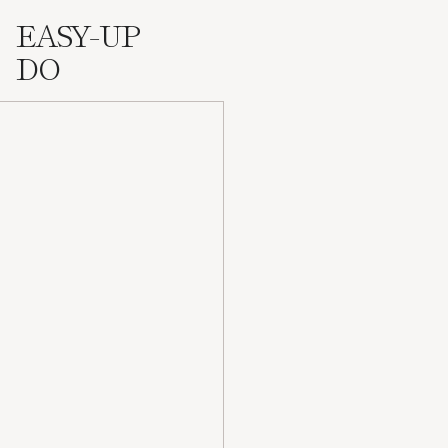
EASY-UP
DO
Hair by Sam McKnight
Easy Up Do
Espray fijador fuerte