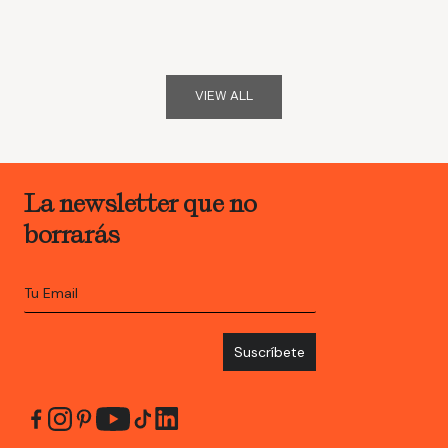
Añadir
Precio de oferta
29,00 €
VIEW ALL
La newsletter que no
borrarás
Suscríbete