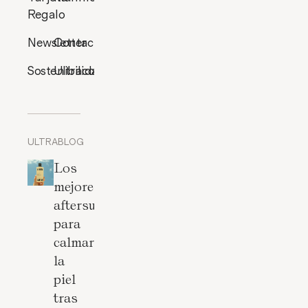
Regalo
Newsletter
Contacto
Sostenibilidad
Ultracosmética
ULTRABLOG
Los
mejores
aftersun
para
calmar
la
piel
tras