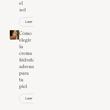
el
sol
Leer
Cómo
elegir
la
crema
hidratante
adecuada
para
tu
piel
Leer