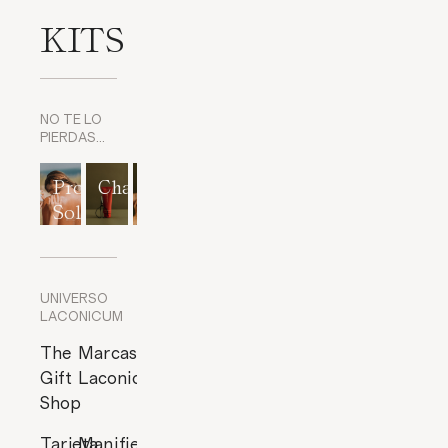
KITS
NO TE LO
PIERDAS…
Protección
Champús
Exfoliantes
Mascarillas
Perfumes
Solar
corporales
y
cítricos
Exfoliantes
de Rostro
UNIVERSO
LACONICUM
The
Marcas
Gift
Laconicum
Shop
Tarjeta
Manifiesto