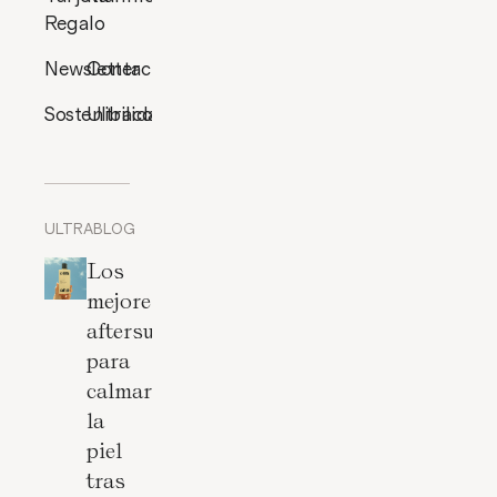
Regalo
Newsletter
Contacto
Sostenibilidad
Ultracosmética
ULTRABLOG
Los
mejores
aftersun
para
calmar
la
piel
tras