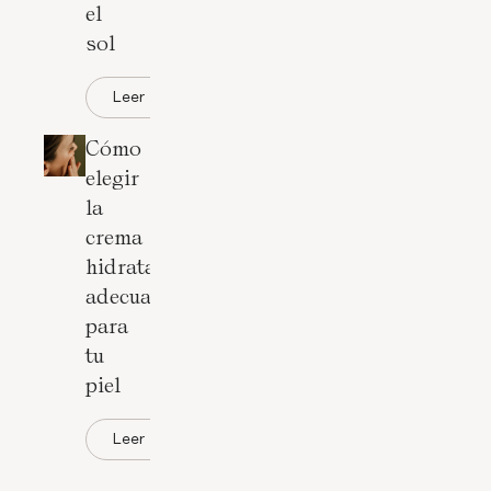
el
sol
Leer
Cómo
elegir
la
crema
hidratante
adecuada
para
tu
piel
Leer