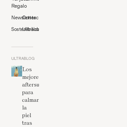
Regalo
Newsletter
Contacto
Sostenibilidad
Ultracosmética
ULTRABLOG
Los
mejores
aftersun
para
calmar
la
piel
tras