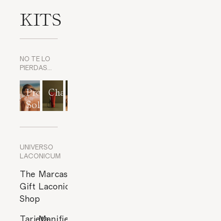
KITS
NO TE LO
PIERDAS…
Protección
Champús
Exfoliantes
Mascarillas
Perfumes
Solar
corporales
y
cítricos
Exfoliantes
de Rostro
UNIVERSO
LACONICUM
The
Marcas
Gift
Laconicum
Shop
Tarjeta
Manifiesto