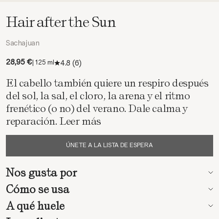
Hair after the Sun
Sachajuan
Precio de oferta
28,95 €
4.8
(6)
| 125 ml
El cabello también quiere un respiro después
del sol, la sal, el cloro, la arena y el ritmo
frenético (o no) del verano. Dale calma y
reparación.
Leer más
ÚNETE A LA LISTA DE ESPERA
Nos gusta por
Cómo se usa
A qué huele