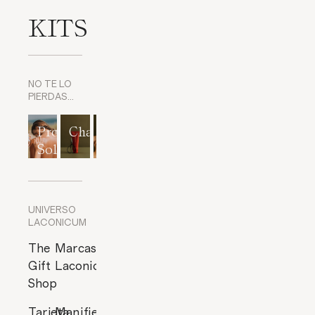
KITS
NO TE LO
PIERDAS…
Protección
Champús
Exfoliantes
Mascarillas
Perfumes
Solar
corporales
y
cítricos
Exfoliantes
de Rostro
UNIVERSO
LACONICUM
The
Marcas
Gift
Laconicum
Shop
Tarjeta
Manifiesto