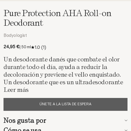
Pure Protection AHA Roll-on
Deodorant
Bodyologist
Precio de oferta
24,95 €
1.0
(1)
| 50 ml
Un desodorante danés que combate el olor
durante todo el día, ayuda a reducir la
decoloración y previene el vello enquistado.
Un desodorante que es un ultradesodorante
Leer más
ÚNETE A LA LISTA DE ESPERA
Nos gusta por
Cómo se usa