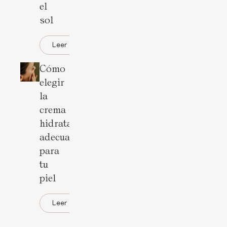
el
sol
Leer
Cómo
elegir
la
crema
hidratante
adecuada
para
tu
piel
Leer