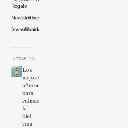
Regalo
Newsletter
Contacto
Sostenibilidad
Ultracosmética
ULTRABLOG
Los
mejores
aftersun
para
calmar
la
piel
tras