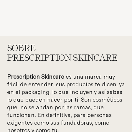
con vitamina C
Precio de oferta
44,00 €
SOBRE
PRESCRIPTION SKINCARE
Prescription
Skincare
es una marca muy
fácil de entender; sus productos te dicen, ya
en el packaging, lo que incluyen y así sabes
lo que pueden hacer por ti. Son cosméticos
que no se andan por las ramas, que
funcionan. En definitiva, para personas
exigentes como sus fundadoras, como
nosotros y como tú.