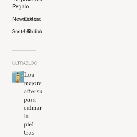
Regalo
Newsletter
Contacto
Sostenibilidad
Ultracosmética
ULTRABLOG
Los
mejores
aftersun
para
calmar
la
piel
tras