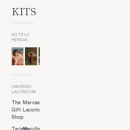
KITS
NO TE LO
PIERDAS…
Protección
Champús
Exfoliantes
Mascarillas
Perfumes
Solar
corporales
y
cítricos
Exfoliantes
de Rostro
UNIVERSO
LACONICUM
The
Marcas
Gift
Laconicum
Shop
Tarjeta
Manifiesto