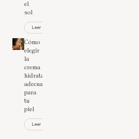
el
sol
Leer
Cómo
elegir
la
crema
hidratante
adecuada
para
tu
piel
Leer