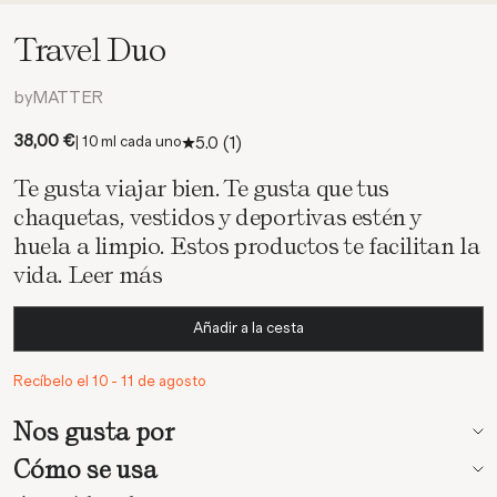
Travel Duo
byMATTER
Precio de oferta
38,00 €
5.0
(1)
| 10 ml cada uno
Te gusta viajar bien. Te gusta que tus
chaquetas, vestidos y deportivas estén y
huela a limpio. Estos productos te facilitan la
vida.
Leer más
Añadir a la cesta
Recíbelo el 10 - 11 de agosto
Nos gusta por
Cómo se usa