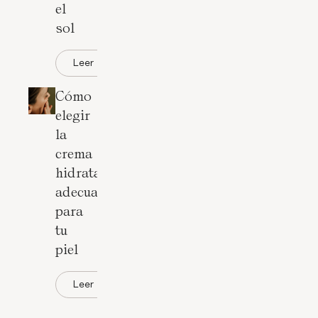
el
sol
Leer
Cómo
elegir
la
crema
hidratante
adecuada
para
tu
piel
Leer