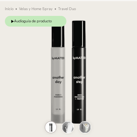
Inicio
•
Velas y Home Spray
•
Travel Duo
Audioguía de producto