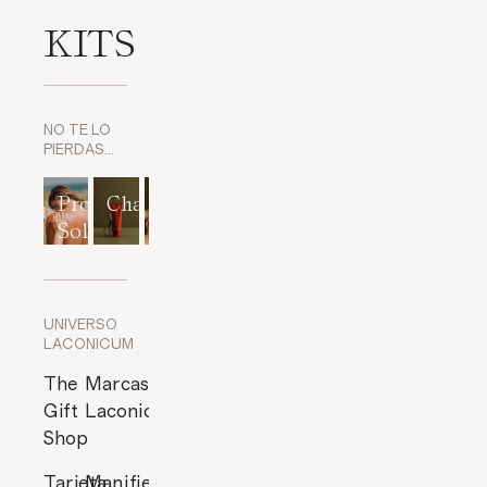
KITS
NO TE LO
PIERDAS…
Protección
Champús
Exfoliantes
Mascarillas
Perfumes
Solar
corporales
y
cítricos
Exfoliantes
de Rostro
UNIVERSO
LACONICUM
The
Marcas
Gift
Laconicum
Shop
Tarjeta
Manifiesto