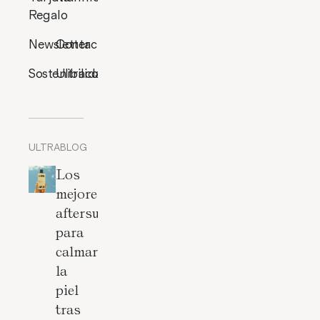
Regalo
Newsletter
Contacto
Sostenibilidad
Ultracosmética
ULTRABLOG
Los
mejores
aftersun
para
calmar
la
piel
tras