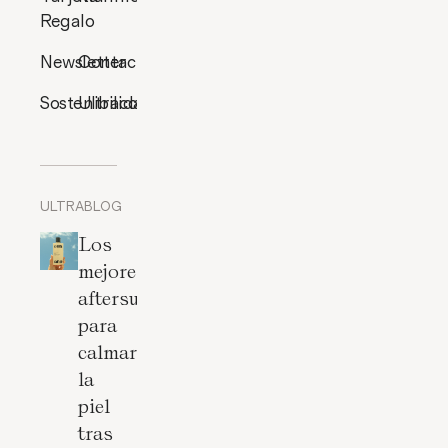
Regalo
Newsletter
Contacto
Sostenibilidad
Ultracosmética
ULTRABLOG
Los
mejores
aftersun
para
calmar
la
piel
tras