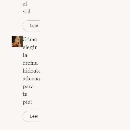
el
sol
Leer
Cómo
elegir
la
crema
hidratante
adecuada
para
tu
piel
Leer