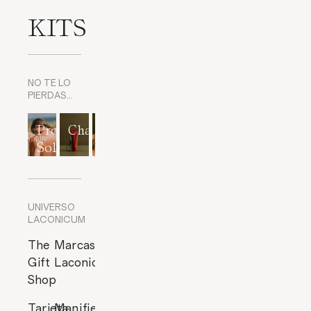
KITS
NO TE LO
PIERDAS…
Protección
Champús
Exfoliantes
Mascarillas
Perfumes
Solar
corporales
y
cítricos
Exfoliantes
de Rostro
UNIVERSO
LACONICUM
The
Marcas
Gift
Laconicum
Shop
Tarjeta
Manifiesto