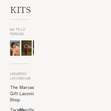
KITS
NO TE LO
PIERDAS…
Protección
Champús
Exfoliantes
Mascarillas
Perfumes
Solar
corporales
y
cítricos
Exfoliantes
de Rostro
UNIVERSO
LACONICUM
The
Marcas
Gift
Laconicum
Shop
Tarjeta
Manifiesto