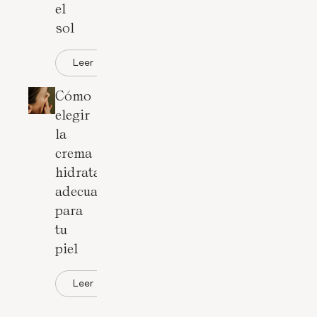
el
sol
Leer
Cómo
elegir
la
crema
hidratante
adecuada
para
tu
piel
Leer