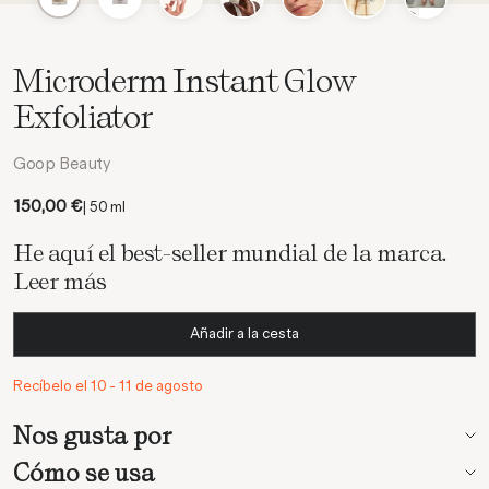
Microderm Instant Glow
Exfoliator
Goop Beauty
Precio de oferta
150,00 €
| 50 ml
He aquí el best-seller mundial de la marca.
Leer más
Añadir a la cesta
Recíbelo el 10 - 11 de agosto
Nos gusta por
Cómo se usa