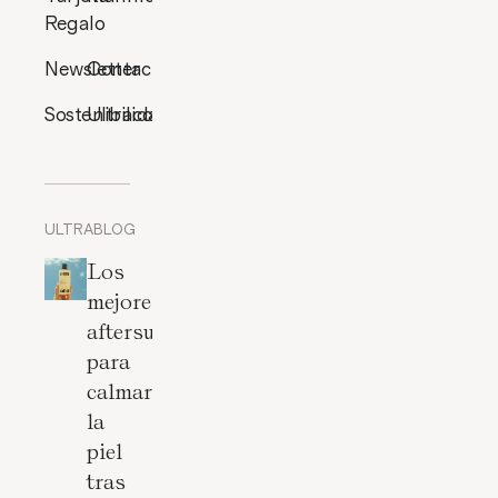
Regalo
Newsletter
Contacto
Sostenibilidad
Ultracosmética
ULTRABLOG
Los
mejores
aftersun
para
calmar
la
piel
tras