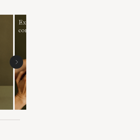
Exfoliantes
Mascarillas y
corporales
Exfoliantes de
Rostro
Siguiente