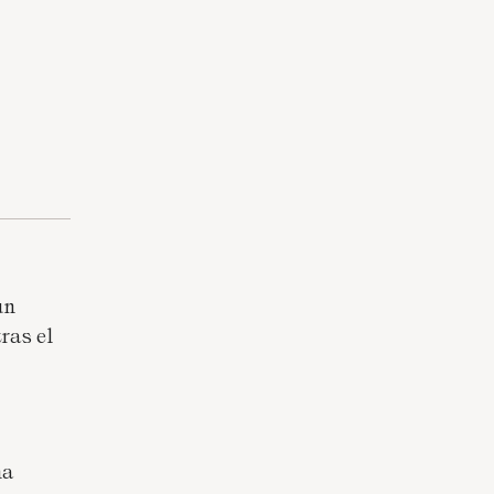
un
ras el
ma