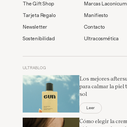
The Gift Shop
Marcas Laconicum
Tarjeta Regalo
Manifiesto
Newsletter
Contacto
Sostenibilidad
Ultracosmética
ULTRABLOG
Los mejores afters
para calmar la piel t
sol
Leer
Cómo elegir la cre