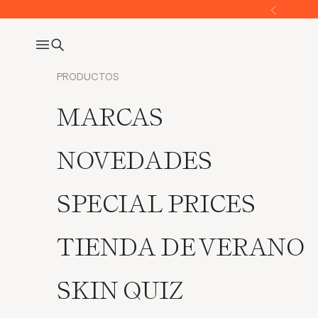
Ir al contenido
Anterior
Abrir menú de navegación
Abrir búsqueda
PRODUCTOS
MARCAS
NOVEDADES
SPECIAL PRICES
TIENDA DE VERANO
SKIN QUIZ