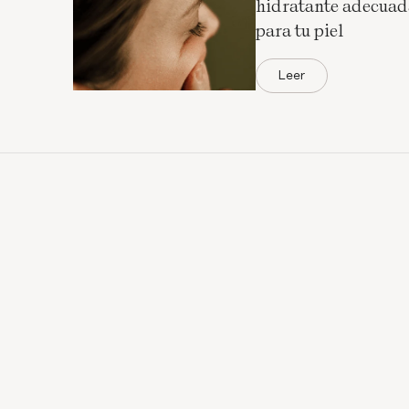
hidratante adecuad
para tu piel
Leer