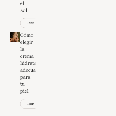
el
sol
Leer
Cómo
elegir
la
crema
hidratante
adecuada
para
tu
piel
Leer