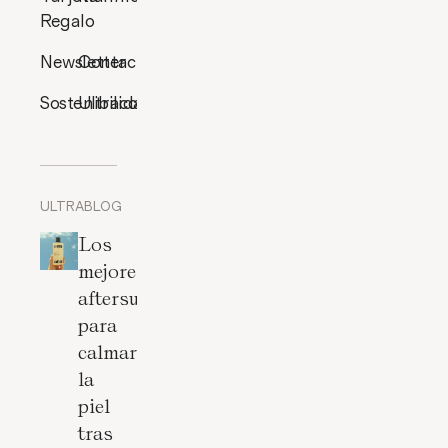
Regalo
Newsletter
Contacto
Sostenibilidad
Ultracosmética
ULTRABLOG
Los
mejores
aftersun
para
calmar
la
piel
tras