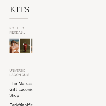
KITS
NO TE LO
PIERDAS…
Protección
Champús
Exfoliantes
Mascarillas
Perfumes
Solar
corporales
y
cítricos
Exfoliantes
de Rostro
UNIVERSO
LACONICUM
The
Marcas
Gift
Laconicum
Shop
Tarjeta
Manifiesto