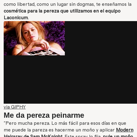
como libertad, como un lugar sin dogmas, te enseñamos la
cosmética para la pereza que utilizamos en el equipo
Laconicum
.
via GIPHY
Me da pereza peinarme
"Pero mucha pereza. Lo más fácil para esos días en que
me puede la pareza es hacerme un moño y aplicar
Modern
Hairsray de Sam McKnight
. Este spray lo fija,
pule un moño