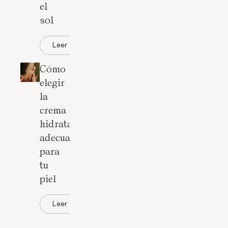
el
sol
Leer
Cómo
elegir
la
crema
hidratante
adecuada
para
tu
piel
Leer