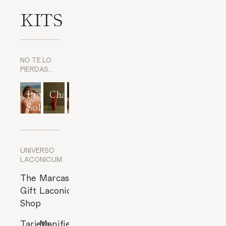
KITS
NO TE LO
PIERDAS…
Protección
Champús
Exfoliantes
Mascarillas
Perfumes
Solar
corporales
y
cítricos
Exfoliantes
de Rostro
UNIVERSO
LACONICUM
The
Marcas
Gift
Laconicum
Shop
Tarjeta
Manifiesto