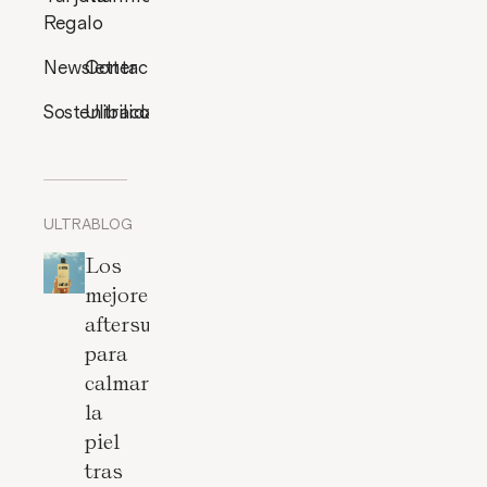
Regalo
Newsletter
Contacto
Sostenibilidad
Ultracosmética
ULTRABLOG
Los
mejores
aftersun
para
calmar
la
piel
tras